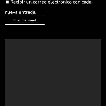
Recibir un correo electrónico con cada
nueva entrada.
Hello world!
Standard Post
Image Lightbox
Self hosted video
Audio post