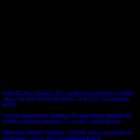
Celular: (+593) 98 480 3719
Todos los derechos reservados
Copyright ©2018
Productotra.COM
Diario La Razón Octubre 2017,
La Paz-Bolivia
In Portfolios
Diario EL Pais ‘Ukamau y Ké”, un retorno a la amistad, al cambio
social y las raices del hip hop andino, 21 oct 2017, Cochabamba
Bolivia
Agencia Prensa Latina, Ukamau y Ké, una película sobre hip hop
aymara e indígenas bolivianos, 12 oct 2017, La Paz Bolivia
Diario Los Tiempos, “Ramírez“, ‘Ukamau y Ké es una deuda con
mi hermano”, 11 Oct. 2017,-Cochabamba-Bolivia