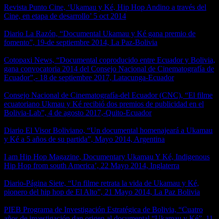
Revista Punto Cine, ‘Ukamau y Ké, Hip Hop Andino a través del
Cine, en etapa de desarrollo’ 5 oct 2014
Diario La Razón, “Documental Ukamau y Ké gana premio de
fomento”, 19-de septiembre 2014, La Paz-Bolivia
Cotopaxi News, “Documental coproducido entre Ecuador y Bolivia,
gana convocatoria 2014 del Consejo Nacional de Cinematografía de
Ecuador”,- 18 de septiembre 2017, Latacunga-Ecuador
Consejo Nacional de Cinematografía-del Ecuador (CNC), “El filme
ecuatoriano Ukmau y Ké recibió dos premios de publicidad en el
Bolivia-Lab”, 4 de agosto 2017,-Quito-Ecuador
Diario El Visor Boliviano, “Un documental homenajeará a Ukamau
y Ké a 5 años de su partida”, Mayo 2014, Argentina
I am Hip Hop Magazine, Documentary Ukamau Y Ké, Indigenous
Hip Hop from south America’, 22 Mayo 2014, Inglaterra
Diario-Página Siete, “Un filme retrata la vida de Ukamau y Ké,
pionero del hip hop de El Alto”, 21 Mayo 2014, La Paz Bolivia
PIEB Programa de Investigación Estratégica de Bolivia, “Cuatro
años de investigación dan origen al documental “Ukamau y Ké”, 11