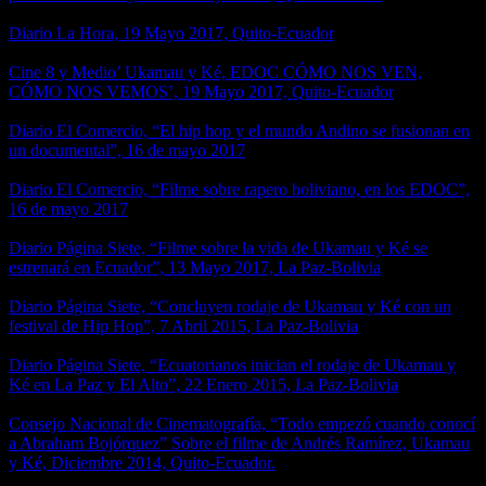
Diario La Hora, 19 Mayo 2017, Quito-Ecuador
Cine 8 y Medio’ Ukamau y Ké, EDOC CÓMO NOS VEN,
CÓMO NOS VEMOS’, 19 Mayo 2017, Quito-Ecuador
Diario El Comercio, “El hip hop y el mundo Andino se fusionan en
un documental”, 16 de mayo 2017
Diario El Comercio, “Filme sobre rapero boliviano, en los EDOC”,
16 de mayo 2017
Diario Página Siete, “Filme sobre la vida de Ukamau y Ké se
estrenará en Ecuador”, 13 Mayo 2017, La Paz-Bolivia
Diario Página Siete, “Concluyen rodaje de Ukamau y Ké con un
festival de Hip Hop”, 7 Abril 2015, La Paz-Bolivia
Diario Página Siete, “Ecuatorianos inician el rodaje de Ukamau y
Ké en La Paz y El Alto”, 22 Enero 2015, La Paz-Bolivia
Consejo Nacional de Cinematografía, “Todo empezó cuando conocí
a Abraham Bojórquez” Sobre el filme de Andrés Ramírez, Ukamau
y Ké, Diciembre 2014, Quito-Ecuador.