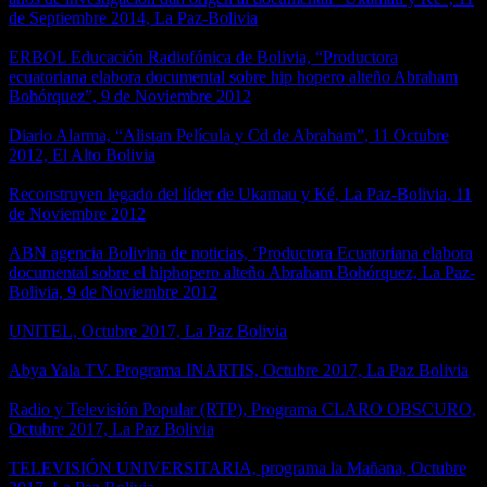
de Septiembre 2014, La Paz-Bolivia
ERBOL Educación Radiofónica de Bolivia, “Productora
ecuatoriana elabora documental sobre hip hopero alteño Abraham
Bohórquez”, 9 de Noviembre 2012
Diario Alarma, “Alistan Película y Cd de Abraham”, 11 Octubre
2012, El Alto Bolivia
Reconstruyen legado del líder de Ukamau y Ké, La Paz-Bolivia, 11
de Noviembre 2012
ABN agencia Bolivina de noticias, ‘Productora Ecuatoriana elabora
documental sobre el hiphopero alteño Abraham Bohórquez, La Paz-
Bolivia, 9 de Noviembre 2012
UNITEL, Octubre 2017, La Paz Bolivia
Abya Yala TV. Programa INARTIS, Octubre 2017, La Paz Bolivia
Radio y Televisión Popular (RTP), Programa CLARO OBSCURO,
Octubre 2017, La Paz Bolivia
TELEVISIÓN UNIVERSITARIA, programa la Mañana, Octubre