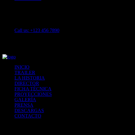
Call us: +123 456 7890
Todos los derechos reservados
Copyright ©2018
Productotra.COM
INICIO
TRAILER
LA HISTORIA
DIRECTOR
FICHA TÉCNICA
PROYECCIONES
GALERÍA
PRENSA
DESCARGAS
CONTACTO